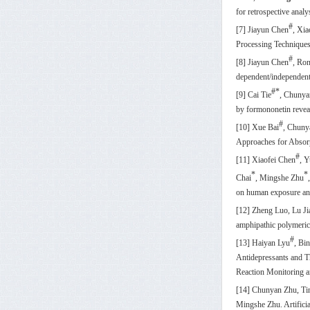
for retrospective anal
#
[7] Jiayun Chen
, Xia
Processing Technique
#
[8] Jiayun Chen
, Ro
dependent/independent 
#*
[9] Cai Tie
, Chunya
by formononetin rev
#
[10] Xue Bai
, Chuny
Approaches for Absorp
#
[11] Xiaofei Chen
, 
*
*
Chai
, Mingshe Zhu
on human exposure an
[12] Zheng Luo, Lu J
amphipathic polymeric 
#
[13] Haiyan Lyu
, Bi
Antidepressants and 
Reaction Monitoring a
[14] Chunyan Zhu, Ti
Mingshe Zhu. Artificia