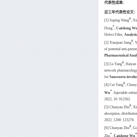
代表性成果
:
近三年代表性论文
#
[1] Suping Wang
; Xi
*
Dong
;
Caisheng W
Defect Filter,
Analyti
#
[2] Xiaojuan Jiang
, 
of potential anti-pne
Pharmaceutical Anal
#
[3]
Lu Yang
, Haiyan
network pharmacology,
for
Saussurea involu
#
[4] Cui Yang
, Chuny
*
Wu
. Injectable sele
2022, 10: 912562.
#
[5] Chunyan Zhu
, X
absorption, distribut
2022, 1200: 123276.
#
[6] Chunyan Zhu
, G
*
*
Zhu
,
Caisheng Wu