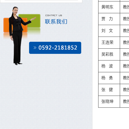
黄明东
教
贾 力
教
刘 文
教
王连荣
教
吴彩胜
教
杨 波
教
杨 勇
教
张 健
教
张晓坤
教