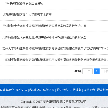
三位科学家做客药学院庄瑾讲坛
洪万进教授做客厦门大学南强学术讲座
王红阳院士应邀到福建省药物新靶点研究重点实验室进行学术讲座
美国威斯康星大学麦迪逊分校肿瘤学部许伟教授应邀莅临我院讲座
加州大学圣地亚哥分校钟声教授应邀到福建省药物新靶点研究重点实验室进行学术
中国科学院昆明动物研究所陈策实研究员应邀到福建省药物新靶点研究重点实验室进行
共9条
上页
1
下
实验室简介
|
研究方向
|
科研队伍
|
科学研究
|
通知公告
|
开放课题
|
公共平台
|
规章制
Copyright © 2017 福建省药物新靶点研究重点实验室