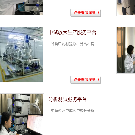
中试放大生产服务平台
1.各类中药材提取、分离和提纯（可以满足10kg以下一直到2000kg以上）; 2.提取液等样品干燥，包括喷雾干燥（可以支持10000kg以上）、冷冻干燥、真空干燥（单次干燥能力250kg）； 3.制粒 （摇摆式颗粒机，...
分析测试服务平台
​ 1.中草药及中成药中成分分析及方法的建立、质量标准制定（主要手段HPLC、HPLC-HRMS/MSn）； 2.化学合成原料药及其制剂质量标准研究与制订（技术手段HPLC、HPLC-HRMS/MSn）； 3.化学合成物及天然产物的...