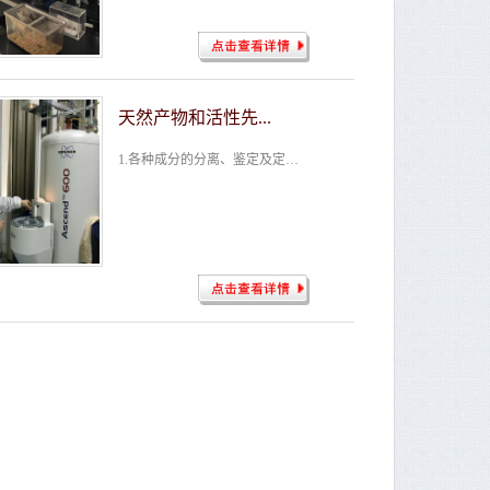
天然产物和活性先...
​ 1.各种成分的分离、鉴定及定性、定量分析测定； 2.中草药及中成药指纹图谱分析方法研究及质量标准的建立； 3.化合物的结构确证及解析； 4.药物中间体、有关物质、代谢产物、手型中间体及药物等定制合...